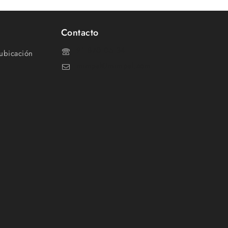
Contacto
91 870 05 34
ubicación
mimpal@mimpal.com