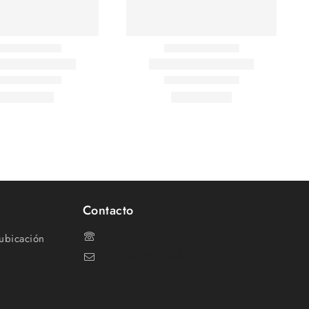
Contacto
91 870 05 34
ubicación
mimpal@mimpal.com