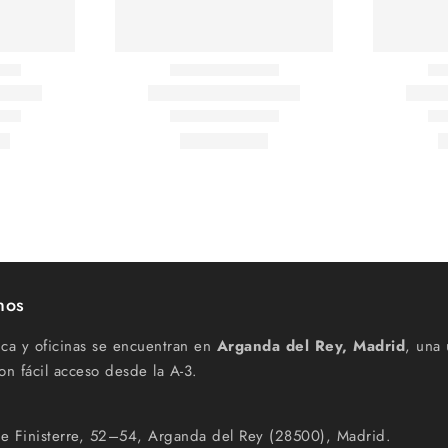
nos
ica y oficinas se encuentran en
Arganda del Rey, Madrid
, una 
on fácil acceso desde la A-3.
e Finisterre, 52–54, Arganda del Rey (28500), Madrid.