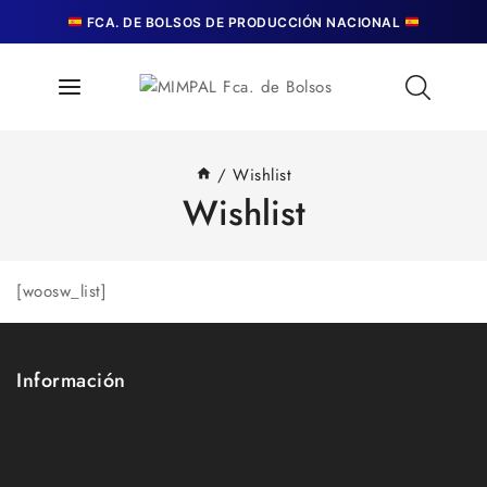
Skip
FCA. DE BOLSOS DE PRODUCCIÓN NACIONAL
to
content
/
Wishlist
Wishlist
[woosw_list]
Información
Aviso legal
Política de privacidad
Política de cookies