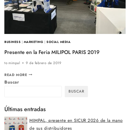
ÉXITO
DE
PARTICIPACIÓN
Y
NUEVAS
BUSINESS
|
MARKETING
|
SOCIAL MEDIA
OPORTUNIDADES
Presente en la Feria MILIPOL PARIS 2019
to
mimpal
9 de febrero de 2019
PRESENTE
READ MORE
Buscar
EN
LA
BUSCAR
FERIA
MILIPOL
Últimas entradas
PARIS
2019
MIMPAL, presente en SICUR 2026 de la mano
de sus distribuidores